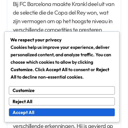
Bij FC Barcelona maakte Krankl deel uit van
de selectie die de Copa del Rey won, wat
zijn vermogen om op het hoogste niveau in
verschillende competities te presteren
aantoont. Zijn bijdragen waren essentieel
We respect your privacy
voor het veiligstellen van deze
Cookies help us improve your experience, deliver
personalized content, and analyze traffic. You can
kampioenschappen, waardoor hij een
choose which cookies to allow by clicking
sleutelspeler in het succes van zijn teams
Customize
. Click
Accept All
to consent or
Reject
werd.
All
to decline non-essential cookies.
Erfenisprijzen en erkenningen na
Customize
zijn carrière
Reject All
Na zijn pensioen wordt Krankl’s erfenis nog
Accept All
steeds geëerd door middel van
verschillende erkenningen. Hij is gevierd op