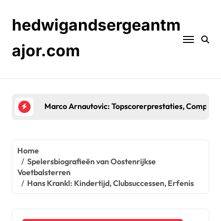
Skip
to
hedwigandsergeantm
content
ajor.com
Herbert Prohaska: Belangrijke Toernooideelname
Home
Spelersbiografieën van Oostenrijkse
Voetbalsterren
Hans Krankl: Kindertijd, Clubsuccessen, Erfenis