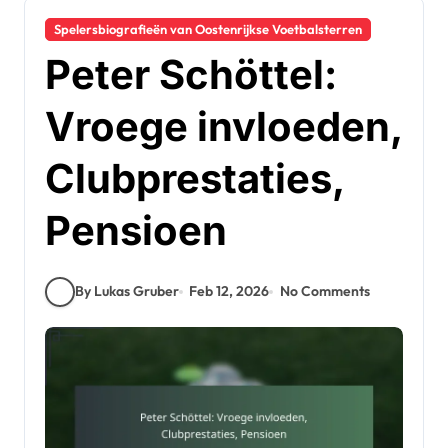
Spelersbiografieën van Oostenrijkse Voetbalsterren
Peter Schöttel:
Vroege invloeden,
Clubprestaties,
Pensioen
By Lukas Gruber
Feb 12, 2026
No Comments