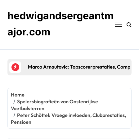
Skip
to
hedwigandsergeantm
content
ajor.com
Herbert Prohaska: Belangrijke Toernooideelname
Home
Spelersbiografieën van Oostenrijkse
Voetbalsterren
Peter Schöttel: Vroege invloeden, Clubprestaties,
Pensioen