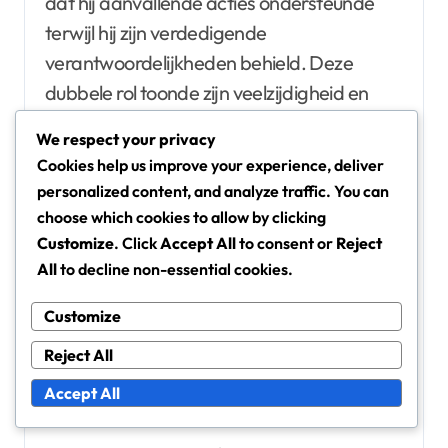
dat hij aanvallende acties ondersteunde
terwijl hij zijn verdedigende
verantwoordelijkheden behield. Deze
dubbele rol toonde zijn veelzijdigheid en
bereidheid om te evolueren.
We respect your privacy
Cookies help us improve your experience, deliver
Later in zijn carrière, toen hij naar clubs met
personalized content, and analyze traffic. You can
verschillende tactische opstellingen
choose which cookies to allow by clicking
verhuisde, werd Schöttels
Customize
. Click
Accept All
to consent or
Reject
All
to decline non-essential cookies.
aanpassingsvermogen duidelijk. Hij leerde
zijn positionering en besluitvorming aan te
Customize
passen op basis van de algehele strategie
Reject All
van het team, wat zijn effectiviteit op het
veld verbeterde.
Accept All