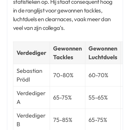
statistieken op. Hij staat consequent hoog
in de ranglijst voor gewonnen tackles,
luchtduels en clearnaces, vaak meer dan
veel van zijn collega’s.
Gewonnen
Gewonnen
Verdediger
Cl
Tackles
Luchtduels
Sebastian
70-80%
60-70%
10
Prödl
Verdediger
65-75%
55-65%
90
A
Verdediger
75-85%
65-75%
11
B