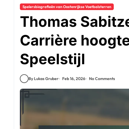
Spelersbiografieën van Oostenrijkse Voetbalsterren
Thomas Sabitze
Carrière hoogt
Speelstijl
By Lukas Gruber
Feb 16, 2026
No Comments