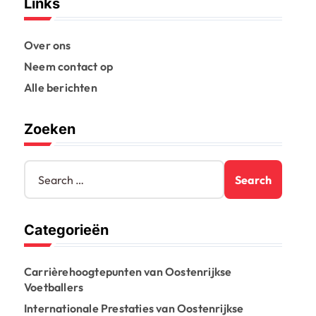
Links
Over ons
Neem contact op
Alle berichten
Zoeken
S
e
a
r
Categorieën
c
h
f
Carrièrehoogtepunten van Oostenrijkse
o
Voetballers
r
:
Internationale Prestaties van Oostenrijkse