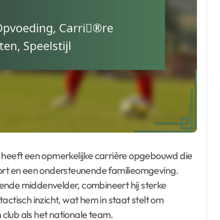
r, heeft een opmerkelijke carrière opgebouwd die
port en een ondersteunende familieomgeving.
llende middenvelder, combineert hij sterke
actisch inzicht, wat hem in staat stelt om
n club als het nationale team.