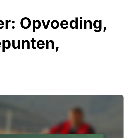
r: Opvoeding,
epunten,