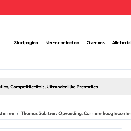
Startpagina
Neem contact op
Over ons
Alle beri
es, Competitietitels, Uitzonderlijke Prestaties
sterren
Thomas Sabitzer: Opvoeding, Carrière hoogtepunten,