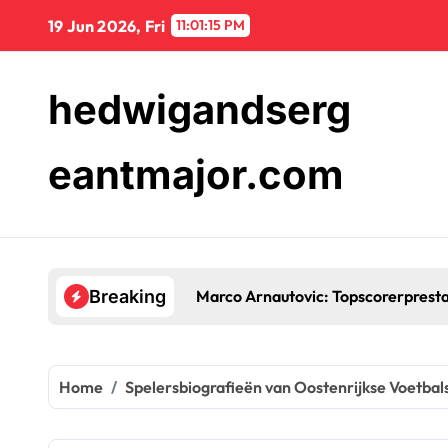
Skip
19 Jun 2026, Fri
11:01:16 PM
to
content
hedwigandserg
eantmajor.com
Marco Arnautovic: Topscorerprestati
Breaking
Home
Spelersbiografieën van Oostenrijkse Voetbal